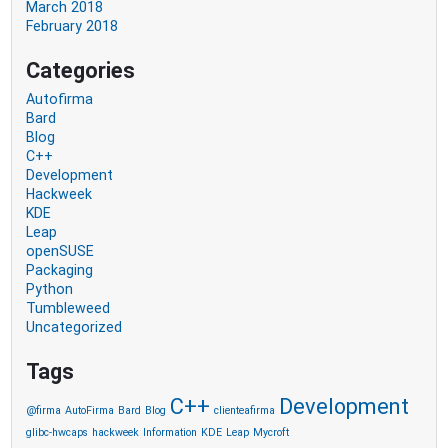
March 2018
February 2018
Categories
Autofirma
Bard
Blog
C++
Development
Hackweek
KDE
Leap
openSUSE
Packaging
Python
Tumbleweed
Uncategorized
Tags
C++
Development
@firma
AutoFirma
Bard
Blog
clienteafirma
glibc-hwcaps
hackweek
Information
KDE
Leap
Mycroft