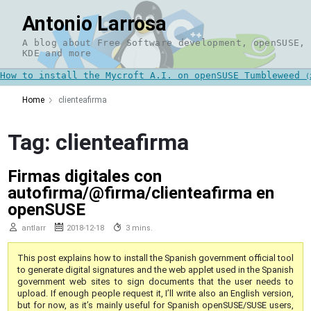
Skip
Antonio Larrosa
to
content
A blog about Free Software development, openSUSE,
KDE and more
How to install the Mycroft A.I. on openSUSE Tumbleweed
(
Home
clienteafirma
Tag:
clienteafirma
Firmas digitales con
autofirma/@firma/clienteafirma en
openSUSE
antlarr
2018-12-18
3 mins.
This post explains how to install the Spanish government official tool
to generate digital signatures and the web applet used in the Spanish
government web sites to sign documents that the user needs to
upload. If enough people request it, I’ll write also an English version,
but for now, as it’s mainly useful for Spanish openSUSE/SUSE users,