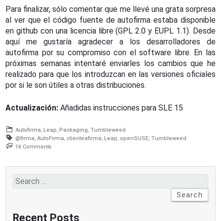
Para finalizar, sólo comentar que me llevé una grata sorpresa
al ver que el código fuente de autofirma estaba disponible
en github con una licencia libre (GPL 2.0 y EUPL 1.1). Desde
aquí me gustaría agradecer a los desarrolladores de
autofirma por su compromiso con el software libre. En las
próximas semanas intentaré enviarles los cambios que he
realizado para que los introduzcan en las versiones oficiales
por si le son útiles a otras distribuciones.
Actualización:
Añadidas instrucciones para SLE 15
Autofirma
Leap
Packaging
Tumbleweed
@firma
AutoFirma
clienteafirma
Leap
openSUSE
Tumbleweed
on
16 Comments
Firmas
digitales
con
autofirma/@firma/clienteafirma
Search
en
for:
openSUSE
Recent Posts