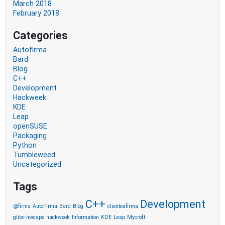
March 2018
February 2018
Categories
Autofirma
Bard
Blog
C++
Development
Hackweek
KDE
Leap
openSUSE
Packaging
Python
Tumbleweed
Uncategorized
Tags
C++
Development
@firma
AutoFirma
Bard
Blog
clienteafirma
glibc-hwcaps
hackweek
Information
KDE
Leap
Mycroft