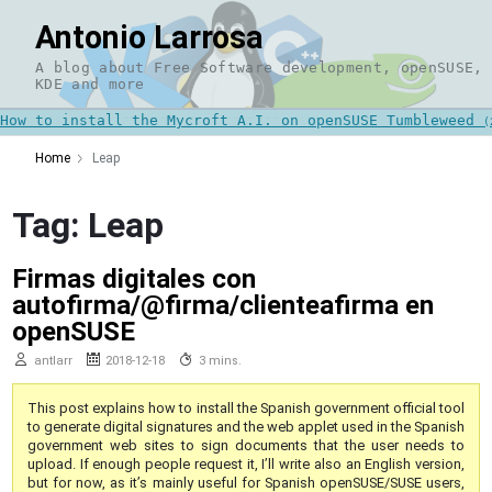
Skip
Antonio Larrosa
to
content
A blog about Free Software development, openSUSE,
KDE and more
How to install the Mycroft A.I. on openSUSE Tumbleweed
(
Home
Leap
Tag:
Leap
Firmas digitales con
autofirma/@firma/clienteafirma en
openSUSE
antlarr
2018-12-18
3 mins.
This post explains how to install the Spanish government official tool
to generate digital signatures and the web applet used in the Spanish
government web sites to sign documents that the user needs to
upload. If enough people request it, I’ll write also an English version,
but for now, as it’s mainly useful for Spanish openSUSE/SUSE users,