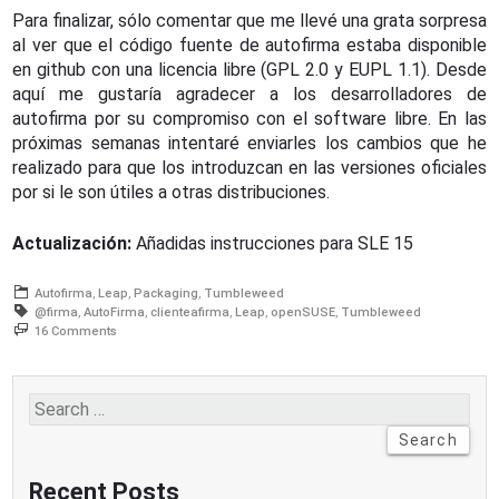
Para finalizar, sólo comentar que me llevé una grata sorpresa
al ver que el código fuente de autofirma estaba disponible
en github con una licencia libre (GPL 2.0 y EUPL 1.1). Desde
aquí me gustaría agradecer a los desarrolladores de
autofirma por su compromiso con el software libre. En las
próximas semanas intentaré enviarles los cambios que he
realizado para que los introduzcan en las versiones oficiales
por si le son útiles a otras distribuciones.
Actualización:
Añadidas instrucciones para SLE 15
Autofirma
Leap
Packaging
Tumbleweed
@firma
AutoFirma
clienteafirma
Leap
openSUSE
Tumbleweed
on
16 Comments
Firmas
digitales
con
autofirma/@firma/clienteafirma
Search
en
for:
openSUSE
Recent Posts